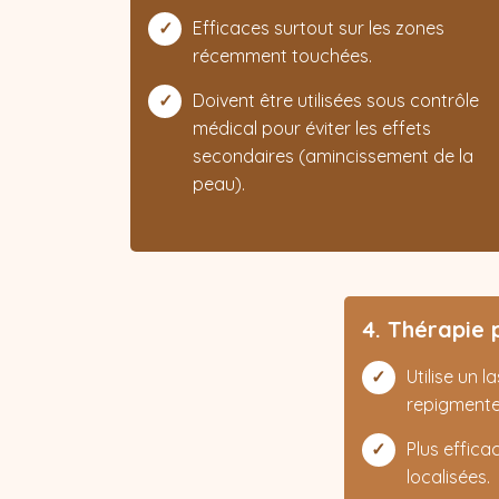
Efficaces surtout sur les zones
récemment touchées.
Doivent être utilisées sous contrôle
médical pour éviter les effets
secondaires (amincissement de la
peau).
4. Thérapie 
Utilise un l
repigmenter
Plus effica
localisées.