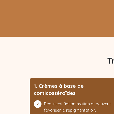
T
1. Crèmes à base de
corticostéroïdes
Réduisent l’inflammation et peuvent
favoriser la repigmentation.