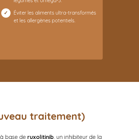
légumes et oméga-3.
Éviter les aliments ultra-transformés
et les allergènes potentiels.
uveau traitement)
 à base de
ruxolitinib
, un inhibiteur de la