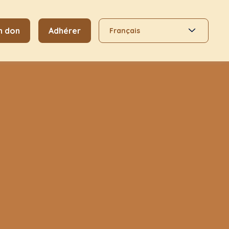
n don
Adhérer