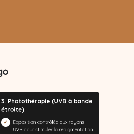
go
3. Photothérapie (UVB à bande
étroite)
Exposition contrôlée aux rayons
UVB pour stimuler la repigmentation.