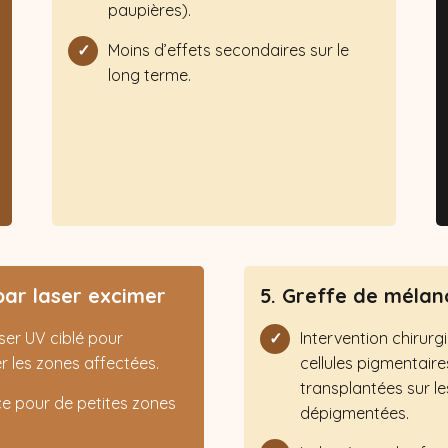
paupières).
Moins d’effets secondaires sur le
long terme.
par laser excimer
5. Greffe de mélan
aser UV ciblé pour
Intervention chirurg
 les zones affectées.
cellules pigmentaire
transplantées sur l
ce pour de petites zones
dépigmentées.